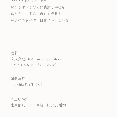
私たちの価値観
関わるすべての人に感謝と幸せを
食とともに歩み、自らも成長を
潮流に流されず、自由においしいを
社名
UKAIzm corporation
株式会社
（ウカイズム コーポレーション）
創業年月
2025
4
3
年
月
日（木）
本店所在地
3426
東京都八王子市南浅川町
番地