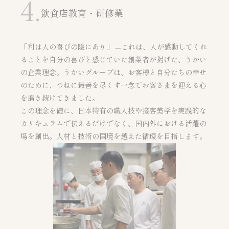
4.
飲食店教育・研修業
「利は人の喜びの陰にあり」 —これは、人が感動してくれ
ることを自分の喜びと感じていた創業者が掲げた、うかい
の企業理念。うかいグループは、お客様と自分たちの幸せ
のために、つねに最善を尽くす一念でお客さまを迎える心
を磨き続けてきました。
この理念を礎に、日本特有の職人技や接客美学を実践的な
カリキュラムで伝えるだけでなく、国内外における活躍の
場を創出。人材と技術の国境を越えた循環を目指します。