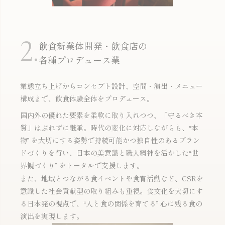
2.
飲食新業体開発・飲食店の
各種プロデュース業
業態立ち上げからコンセプト設計、空間・演出・メニュー
構成まで、飲食体験全体をプロデュース。
国内外の優れた要素を柔軟に取り入れつつ、「守るべき本
質」はぶれずに継承。時代の変化に対応しながらも、“本
物” を大切にする姿勢で持続可能かつ独自性のあるブラン
ドづくりを行い、日本の美意識と職人精神を活かした“世
界観づくり” をトータルで支援します。
CSR
また、地域とつながる食イベントや食育活動など、
を
意識した社会貢献型の取り組みも重視。食文化を大切にす
る日本発の視点で、“人と食の関係を育てる” 心に残る食の
演出を実現します。