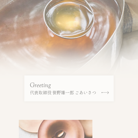
G
r
e
e
t
i
n
g
代表取締役 笹野雄一郎 ごあいさつ