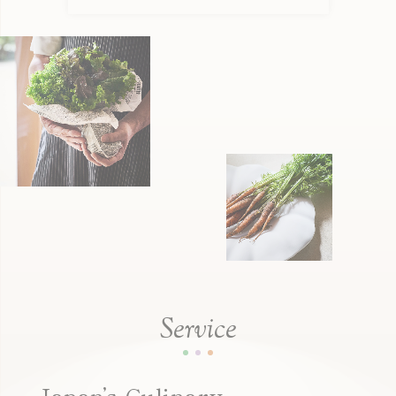
S
e
r
v
i
c
e
Japan
’
s Culinary