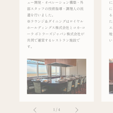
ュー開発・オペレーション構築・外
に
部スタッフの技術指導・調理人の派
に
遣を行いました。
る
※ラウンジ＆ダイニングはロイヤル
た
ホールディングス株式会社とコカ･コ
エ
ーラ ボトラーズジャパン株式会社が
地
共同で運営するレストラン施設で
い
す。
1
/
4