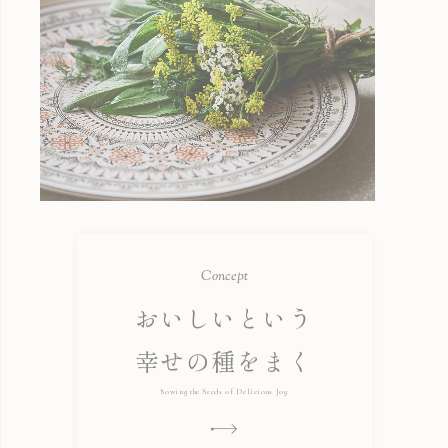
C
o
n
c
e
p
t
おいしいという
幸せの種をまく
Sowing the Seeds of Delicious Joy