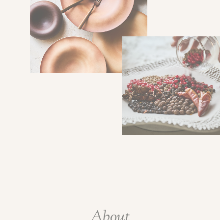
A
b
o
u
t