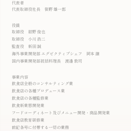
代表者
代表取締役社長 笹野 雄一郎
役員
取締役 紺野 俊也
取締役 小川 浩二
監査役 新田 誠
海外事業開発部 エグゼクティブシェフ 岡本 譲
国内事業開発部統括料理長 渡邊 敦司
事業内容
飲食店全般のコンサルティング業
飲食店の各種プロデュース業
飲食店の各種監修業
飲食新業態開発業
フードコーディネート及びメニュー開発・商品開発業
飲食店教育研修業
前記各号に付帯する一切の業務