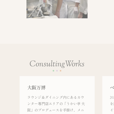
C
o
n
s
u
l
t
i
n
g
W
o
r
k
s
大阪万博
ラウンジ＆ダイニング内にあるカウ
2
ンター専門店エリアの「うかい亭 大
を訪
阪」のプロデュースを手掛け、メニ
イ