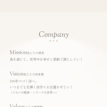
C
o
m
p
a
n
y
Mission
私たちの使命
食を通じて、世界中を幸せと感動で満たしていく
Vision
私たちの未来像
100
年つづく店へ。
いつまでも光輝く店作りを伝播させていく
（うかいの精神・ノウハウを世界へ）
Value